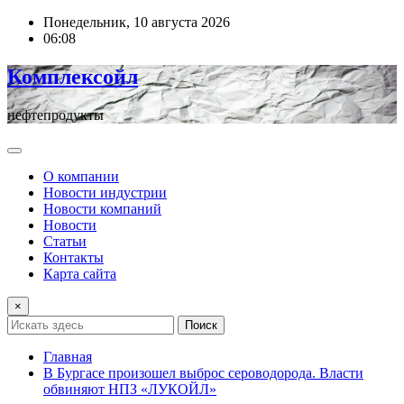
Перейти
Понедельник, 10 августа 2026
к
06:08
содержимому
Комплексойл
нефтепродукты
О компании
Новости индустрии
Новости компаний
Новости
Статьи
Контакты
Карта сайта
×
Поиск
Главная
В Бургасе произошел выброс сероводорода. Власти
обвиняют НПЗ «ЛУКОЙЛ»