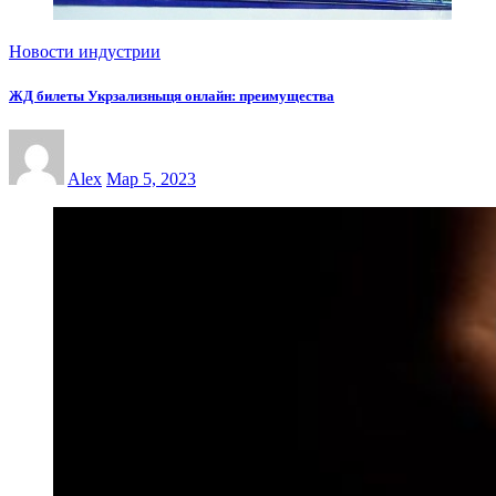
Новости индустрии
ЖД билеты Укрзализныця онлайн: преимущества
Alex
Мар 5, 2023