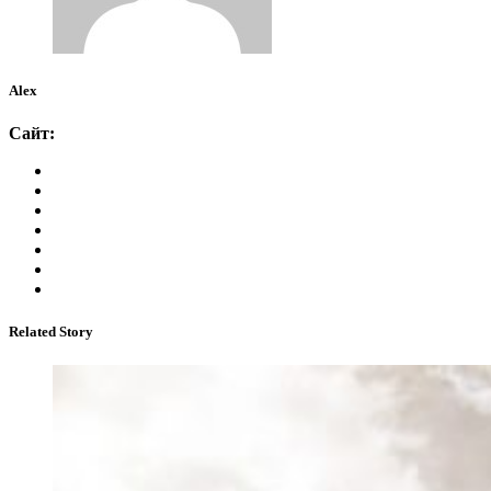
Alex
Сайт:
Related Story