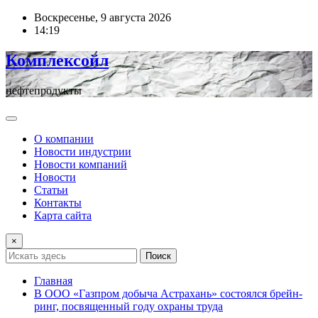
Перейти
Воскресенье, 9 августа 2026
к
14:19
содержимому
Комплексойл
нефтепродукты
О компании
Новости индустрии
Новости компаний
Новости
Статьи
Контакты
Карта сайта
×
Поиск
Главная
В ООО «Газпром добыча Астрахань» состоялся брейн-
ринг, посвященный году охраны труда