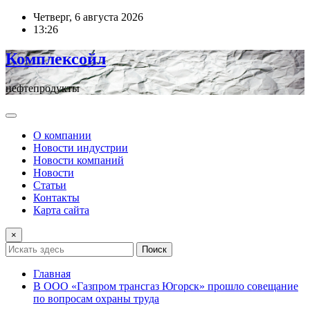
Перейти
Четверг, 6 августа 2026
к
13:26
содержимому
Комплексойл
нефтепродукты
О компании
Новости индустрии
Новости компаний
Новости
Статьи
Контакты
Карта сайта
×
Поиск
Главная
В ООО «Газпром трансгаз Югорск» прошло совещание
по вопросам охраны труда