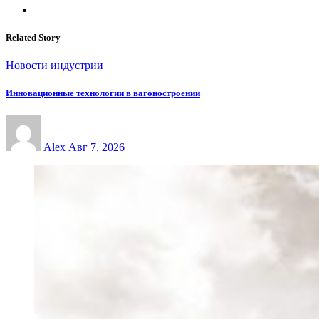
Related Story
Новости индустрии
Инновационные технологии в вагоностроении
Alex
Авг 7, 2026