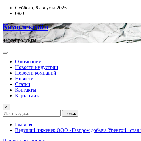
Перейти
Суббота, 8 августа 2026
к
08:01
содержимому
Комплексойл
нефтепродукты
О компании
Новости индустрии
Новости компаний
Новости
Статьи
Контакты
Карта сайта
×
Поиск
Главная
Ведущий инженер ООО «Газпром добыча Уренгой» стал п
Новости индустрии