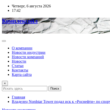
Перейти
Четверг, 6 августа 2026
к
17:42
содержимому
Комплексойл
нефтепродукты
О компании
Новости индустрии
Новости компаний
Новости
Статьи
Контакты
Карта сайта
×
Поиск
Главная
Владелец Nordstar Tower подал иск к «Роснефти» по спор
Новости индустрии