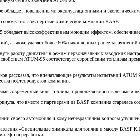
ничную сеть автобензина ATUM-95.
рое обладает повышенными эксплуатационными и экологическим
ано совместно с экспертами химической компании BASF.
5 обладает высокоэффективным моющим эффектом, обеспечивает
ий, а также удаляет более 60% накопленных ранее загрязнений 
ь работу двигателя в режим первоначальных заводских настрое
 свойствам ATUM-95 соответствует европейским топливам преми
ов рассказал, что впечатляющие результаты испытаний ATUM-9
ества нефтепродуктов компании.
самые современные виды топлива, продолжая вносить весомый в
кнула, что вместе с партнерами из BASF компания старалась с
оянии своего автомобиля и кому небезразличны вопросы улучшен
авления «Специальные химикаты для топлив и масел» BASF К.
и нефтепереработки.