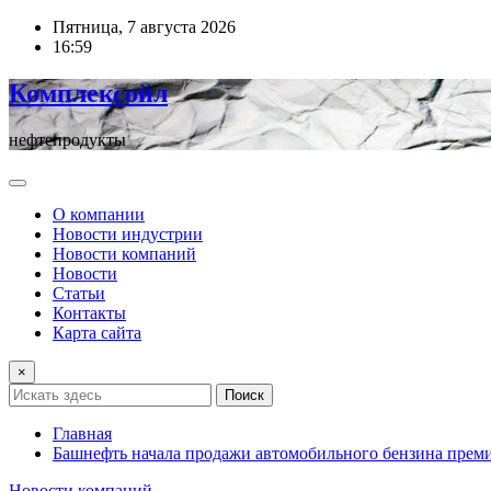
Перейти
Пятница, 7 августа 2026
к
16:59
содержимому
Комплексойл
нефтепродукты
О компании
Новости индустрии
Новости компаний
Новости
Статьи
Контакты
Карта сайта
×
Поиск
Главная
Башнефть начала продажи автомобильного бензина прем
Новости компаний