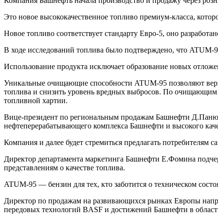
Компания Башнефть начала производство и продажу через роз
Это новое высококачественное топливо премиум-класса, кото
Новое топливо соответствует стандарту Евро-5, оно разработ
В ходе исследований топлива было подтверждено, что ATUM-9
Использование продукта исключает образование новых отложен
Уникальные очищающие способности ATUM-95 позволяют вернут
топлива и снизить уровень вредных выбросов. По очищающим
топливной хартии.
Вице-президент по региональным продажам Башнефти Д.Панюк
нефтеперерабатывающего комплекса Башнефти и высокого кач
Компания и далее будет стремиться предлагать потребителям 
Директор департамента маркетинга Башнефти Е.Фомина подчер
представлениям о качестве топлива.
ATUM-95 — бензин для тех, кто заботится о техническом сост
Директор по продажам на развивающихся рынках Европы напр
передовых технологий BASF и достижений Башнефти в област