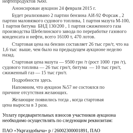
нефтепродуктов №60.
Анонсирован аукцион 24 февраля 2015 г.
Будет реализовано 2 партии бензина АИ-92 Форсаж , 2
партии маловязкого судового топлива, 1 партия мазута М-100,
1 партия битума БНД 130/200 , 1 партия сжиженного газа
производства Шебелинского завода по переработке газового
конденсата и нефти, всего 16100 т, 470 лотов.
Стартовая цена на бензин составляет 26 тыс грн/т, что на
1,6 тыс выше, чем было на предыдущем аукционе неделю
назад.
Стартовая цена мазута — 9500 грн /т (рост 1000 грн /т),
судового топлива — 26 тыс грн/т, битума — 10 тыс грн/т,
сжиженный газ — 15 тыс грн/т.
Подробности здесь.
Напомним, что аукцион №57 не состоялся по
причине отсутствия желающих.
Желающие появились тогда , когда стартовая
цена выросла в 3 раза.
Уплату предварительных взносов участников аукциона
необходимо осуществлять по следующим реквизитам:
ПАО «Укргаздобыча» р / 26002300001891, ПАО