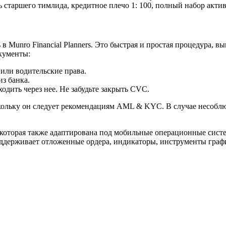
ь старшего тимлида, кредитное плечо 1: 100, полный набор акти
 Munro Financial Planners. Это быстрая и простая процедура, вы
окументы:
или водительские права.
з банка.
одить через нее. Не забудьте закрыть CVC.
оскольку он следует рекомендациям AML & KYC. В случае несобл
 которая также адаптирована под мобильные операционные сист
ддерживает отложенные ордера, индикаторы, инструменты графи