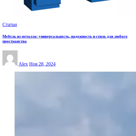
Статьи
Мебель из металла: универсальность, надежность и стиль для любого
пространства
Alex
Ноя 28, 2024