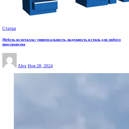
Статьи
Мебель из металла: универсальность, надежность и стиль для любого
пространства
Alex
Ноя 28, 2024