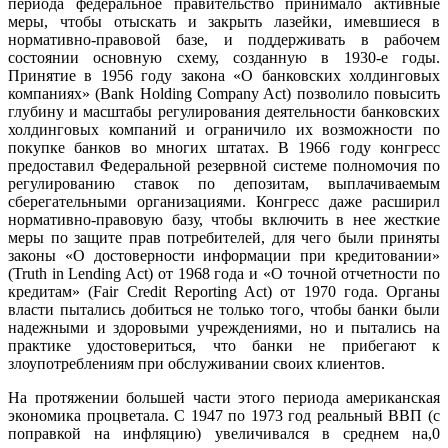
периода федеральное правительство принимало активные
меры, чтобы отыскать и закрыть лазейки, имевшиеся в
нормативно-правовой базе, и поддерживать в рабочем
состоянии основную схему, созданную в 1930-е годы.
Принятие в 1956 году закона «О банковских холдинговых
компаниях» (Bank Holding Company Act) позволило повысить
глубину и масштабы регулирования деятельности банковских
холдинговых компаний и ограничило их возможности по
покупке банков во многих штатах. В 1966 году конгресс
предоставил Федеральной резервной системе полномочия по
регулированию ставок по депозитам, выплачиваемым
сберегательными организациями. Конгресс даже расширил
нормативно-правовую базу, чтобы включить в нее жесткие
меры по защите прав потребителей, для чего были приняты
законы «О достоверности информации при кредитовании»
(Truth in Lending Act) от 1968 года и «О точной отчетности по
кредитам» (Fair Credit Reporting Act) от 1970 года. Органы
власти пытались добиться не только того, чтобы банки были
надежными и здоровыми учреждениями, но и пытались на
практике удостовериться, что банки не прибегают к
злоупотреблениям при обслуживании своих клиентов.
На протяжении большей части этого периода американская
экономика процветала. С 1947 по 1973 год реальный ВВП (с
поправкой на инфляцию) увеличивался в среднем на,0