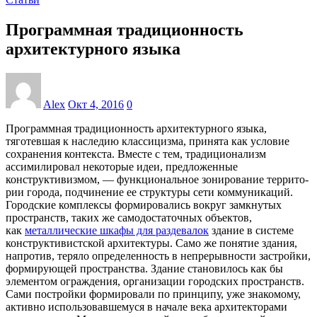
Программная традиционность
архитектурного языка
Alex
Окт 4, 2016
0
Программ­ная традиционность архитектурного языка,
тяготевшая к наследию классицизма, принята как условие
сохранения контекста. Вместе с тем, традиционализм
ассимилировал некоторые идеи, предложен­ные
конструктивизмом, — функциональное зонирование террито­
рии города, подчинение ее структуры сети коммуникаций.
Город­ские комплексы формировались вокруг замкнутых
пространств, таких же самодостаточных объектов,
как
металлические шкафы для раздевалок
здание в системе
конст­руктивистской архитектуры. Само же понятие здания,
напротив, теряло определенность в непрерывности застройки,
формирующей пространства. Здание становилось как бы
элементом ограждения, организации городских пространств.
Сами постройки формировали по принципу, уже знакомому,
активно использовавшемуся в начале века архитекторами