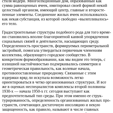
стиля модерн. Многосекционный дом, образо­ванный как
сумма равноценных ячеек, имитировал своей формой некий
целостный организм, имеющий центр, главные и второсте­
пенные элементы. Соединение жилых ячеек использовалось
как некая субстанция, из которой свободно «вылепливалось»
его тело.
Градостроительные структуры подобного рода для того време­
ни становились вполне благоприятной канвой упорядочения
соци­альных связей и деятельности, насыщающих среду.
Определен­ность пространств, формируемых периметральной
застройкой, по­могала утвердиться первичным членениям
коллектива, образующе­го городское сообщество. В
конкретном формообразовании, как мы видим это теперь, с
излишней настойчивостью подчеркивались симметрия и
геометрическая правильность, как волевые начала,
противопоставленные природному. Связанные с этим
издержки вряд ли искупала возможность легко
ориентироваться в четко орга­низованных структурах. И все
же в оценках неспециалистов ком­плексы второй половины
1930-х — начала 1950-х гг. сегодня высту­пают как
предпочтительный тип среды. При этом именно ее струк­
турированность, определенность организованных жилых про­
странств, сочетающих достаточную инсоляцию и некую
защищен­ность, как правило, называют в числе главных