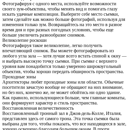
Фотографируя с одного места, используйте возможности
своего зум-объектива, чтобы менять вид и помогать глазу
искать удачные композиции. Выберите себе место съемки,
затем сделайте как можно больше фотографий, используя для
изменения только зум. Возвращайтесь на это место в разное
время дня и при разных погодных условиях, чтобы еще
больше увеличить разнообразие снимков.
Великолепие роскоши
Фотографируя такое великолепие, легко получить
впечатляющий снимок. Вы можете фотографировать из
любого угла зала — хотя лучше всего встать спиной к окну —
и выбрать высокую точку сьемки. При съемке с верхнего
уровня вам понадобится только умеренно широкоугольный
объектив, чтобы хорошо передать обширность пространства.
Проходные зоны
Архитекторы любят проходные зоны или области. Обычные
посетители зачастую вообще не обращают на них внимание,
но без них, конечно же, не может обойтись ни одно здание.
Как правило, использующиеся больше, чем главные комнаты,
они формируют характер и стиль пространства.
Восстановленная величественность
Восстановленный тронный зал в Джоя-дель-Колле, Италия,
представлен здесь от самого трона. Эта точка съемки была
выбрана для того, чтобы показать, что все находящееся в зале,
хорошо освещено благодаря большим окнам. В проти