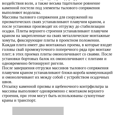
воздействия волн, а также весьма тщательное ровнение
каменной постели под элементы тылового сопряжения
выполняют водолазы.
Массивы тылового сопряжения для сооружений на
призматических сваях устанавливают плавучим краном, а
после установки производят их отгрузку до стабилизации
осадки. Плиты верхнего строения устанавливают плавучим
краном на закрепленные на сваях металлические монтажные
хомуты, фиксирующие плиты в проектном положении.
Каждая плита имеет два монтажных проема, в которые входят
головы свай промежуточного поперечного ряда при монтаже
плит; в этих проемах плиты омоноличивают со сваями. После
установки бортовых балок их омоноличивают с плитами и
одновременно бетонируют ригели.
После завершения отгрузки массивов тылового сопряжения
плавучим краном устанавливают блоки-короба коммуникаций
и омоноличивают их между собой с устройством осадочных
швов.
Отсыпку каменной призмы и щебеночного контрфильтра за
массивы выполняют одновременно с монтажом верхнего
строения, при этом могут быть использованы сухопутные
краны и транспорт.