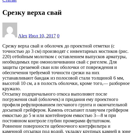
Срезку верха свай
Alex
Июл 10, 2017
0
Срезку верха свай и оболочек до проектной отметки (с
точностью до 3 см) производят с инвентарных мостиков (рис.
220) отбойным молотком с оставлением выпусков арматуры,
необходимых при омоноличивании свай с ригелем. Для
защиты срезаемой сваи или оболочки от повреждения и
обеспечения требуемой точности срезки на них
устанавливают бандаж из полосовой стали толщиной 6 мм,
высотой 10 см, а в полость оболочки, кроме того,— разборное
кружало.
Отсыпку подпричального откоса выполняют после
погружения свай (оболочек) и придания ему проектного
профиля рефулированием песчаного грунта и окончательной
досыпкой грейфером. Камень отсыпают плавучим грейфером
емкостью до 5 м или контейнером емкостью 3—8 м при
постоянном контроле глубин промерами футштоком.
Ровнение поверхности щебеночного контрфильтра и
каменной отсыпки под водой, укладку крупных камней в зоне