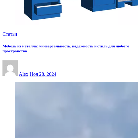
Статьи
Мебель из металла: универсальность, надежность и стиль для любого
пространства
Alex
Ноя 28, 2024