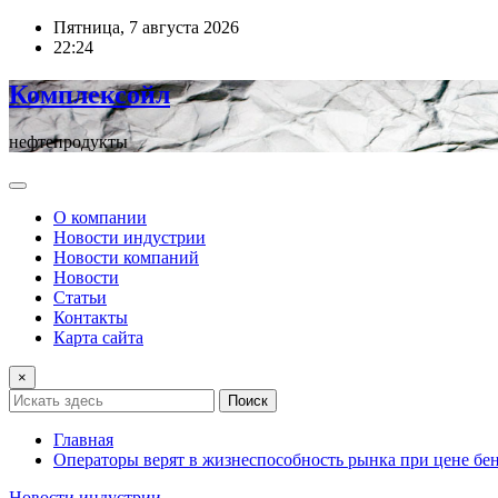
Перейти
Пятница, 7 августа 2026
к
22:24
содержимому
Комплексойл
нефтепродукты
О компании
Новости индустрии
Новости компаний
Новости
Статьи
Контакты
Карта сайта
×
Поиск
Главная
Операторы верят в жизнеспособность рынка при цене бенз
Новости индустрии