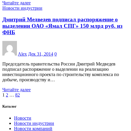
Читайте далее
Новости индустрии
Дмитрий Медведев подписал распоряжение о
выделении ОАО «Ямал СПГ» 150 млрд руб. из
ФНБ
Alex
Дек 31, 2014
0
Председатель правительства России Дмитрий Медведев
подписал распоряжение о выделении на реализацию
инвестиционного проекта по строительству комплекса по
добыче, производству и…
Читайте далее
Пагинация
1
2
…
82
записей
Каталог
Новости
Новости индустрии
Новости компаний