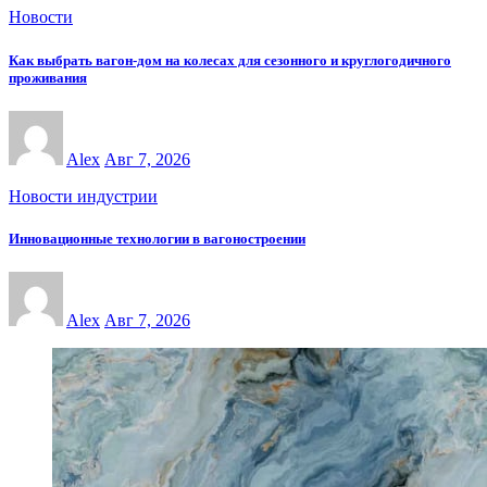
Новости
Как выбрать вагон-дом на колесах для сезонного и круглогодичного
проживания
Alex
Авг 7, 2026
Новости индустрии
Инновационные технологии в вагоностроении
Alex
Авг 7, 2026