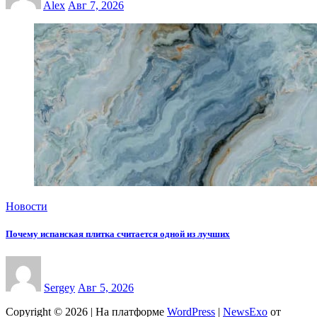
Alex
Авг 7, 2026
Новости
Почему испанская плитка считается одной из лучших
Sergey
Авг 5, 2026
Copyright © 2026 | На платформе
WordPress
|
NewsExo
от