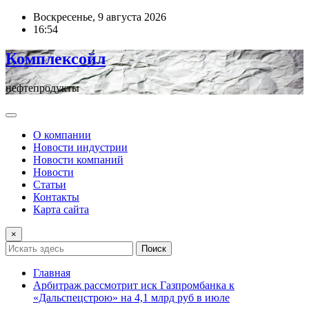
Перейти
Воскресенье, 9 августа 2026
к
16:54
содержимому
Комплексойл
нефтепродукты
О компании
Новости индустрии
Новости компаний
Новости
Статьи
Контакты
Карта сайта
×
Поиск
Главная
Арбитраж рассмотрит иск Газпромбанка к
«Дальспецстрою» на 4,1 млрд руб в июле