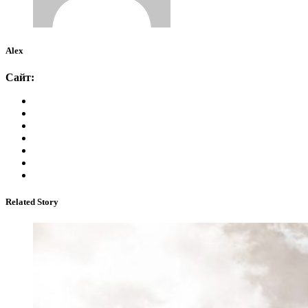
Alex
Сайт:
Related Story