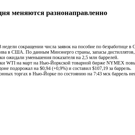
одня меняются разнонаправленно
3 недели сокращении числа заявок на пособие по безработице в
ва в США. По данным Минэнерго страны, запасы дистиллятов, 
ики ожидали уменьшения показателя на 2,5 млн баррелей.
рки WTI на март на Нью-Йоркской товарной бирже NYMEX повысил
не подорожал на $0,94 (+0,9%) и составил $107,19 за баррель.
нных торгах в Нью-Йорке по состоянию на 7:43 мск баррель нефт