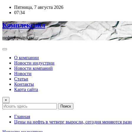
Перейти
Пятница, 7 августа 2026
к
07:34
содержимому
Комплексойл
нефтепродукты
О компании
Новости индустрии
Новости компаний
Новости
Статьи
Контакты
Карта сайта
×
Поиск
Главная
Цены на нефть в четверг выросли, сегодня меняются раз
Новости индустрии