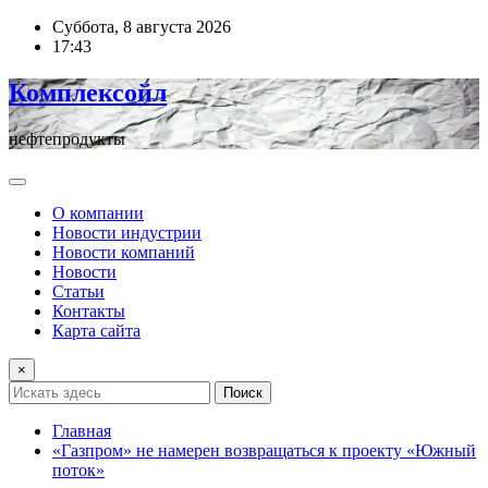
Перейти
Суббота, 8 августа 2026
к
17:43
содержимому
Комплексойл
нефтепродукты
О компании
Новости индустрии
Новости компаний
Новости
Статьи
Контакты
Карта сайта
×
Поиск
Главная
«Газпром» не намерен возвращаться к проекту «Южный
поток»