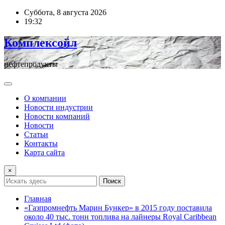
Перейти
Суббота, 8 августа 2026
к
19:32
содержимому
Комплексойл
нефтепродукты
О компании
Новости индустрии
Новости компаний
Новости
Статьи
Контакты
Карта сайта
×
Поиск
Главная
«Газпромнефть Марин Бункер» в 2015 году поставила
около 40 тыс. тонн топлива на лайнеры Royal Caribbean