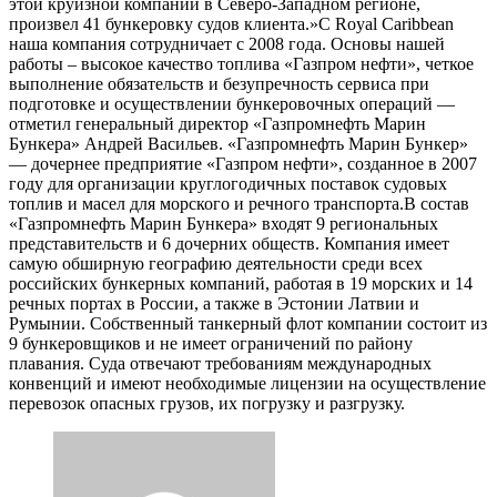
этой круизной компании в Северо-Западном регионе,
произвел 41 бункеровку судов клиента.»С Royal Caribbean
наша компания сотрудничает с 2008 года. Основы нашей
работы – высокое качество топлива «Газпром нефти», четкое
выполнение обязательств и безупречность сервиса при
подготовке и осуществлении бункеровочных операций —
отметил генеральный директор «Газпромнефть Марин
Бункера» Андрей Васильев. «Газпромнефть Марин Бункер»
— дочернее предприятие «Газпром нефти», созданное в 2007
году для организации круглогодичных поставок судовых
топлив и масел для морского и речного транспорта.В состав
«Газпромнефть Марин Бункера» входят 9 региональных
представительств и 6 дочерних обществ. Компания имеет
самую обширную географию деятельности среди всех
российских бункерных компаний, работая в 19 морских и 14
речных портах в России, а также в Эстонии Латвии и
Румынии. Собственный танкерный флот компании состоит из
9 бункеровщиков и не имеет ограничений по району
плавания. Суда отвечают требованиям международных
конвенций и имеют необходимые лицензии на осуществление
перевозок опасных грузов, их погрузку и разгрузку.