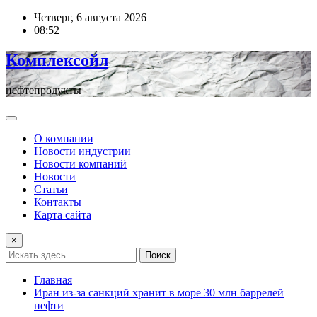
Перейти
Четверг, 6 августа 2026
к
08:52
содержимому
Комплексойл
нефтепродукты
О компании
Новости индустрии
Новости компаний
Новости
Статьи
Контакты
Карта сайта
×
Поиск
Главная
Иран из-за санкций хранит в море 30 млн баррелей
нефти