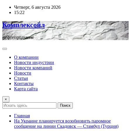
Перейти
Четверг, 6 августа 2026
к
15:22
содержимому
Комплексойл
нефтепродукты
О компании
Новости индустрии
Новости компаний
Новости
Статьи
Контакты
Карта сайта
×
Поиск
Главная
На Украине планируется возобновить паромное
сообщение на линии Скадовск — Стамбул (Турция)