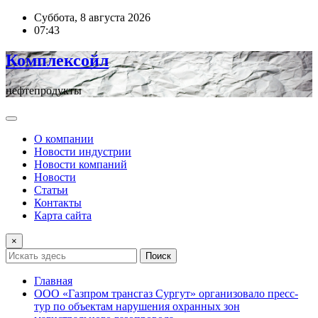
Перейти
Суббота, 8 августа 2026
к
07:43
содержимому
Комплексойл
нефтепродукты
О компании
Новости индустрии
Новости компаний
Новости
Статьи
Контакты
Карта сайта
×
Поиск
Главная
ООО «Газпром трансгаз Сургут» организовало пресс-
тур по объектам нарушения охранных зон