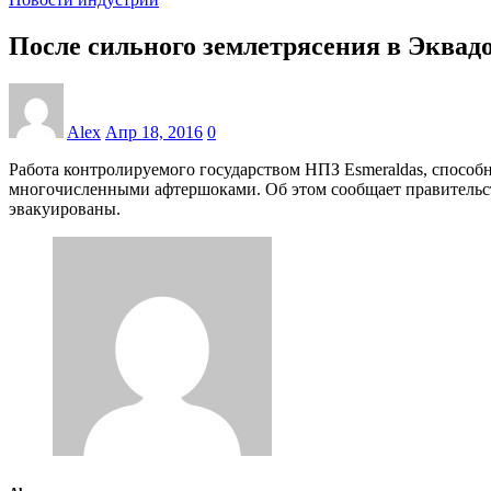
После сильного землетрясения в Эквад
Alex
Апр 18, 2016
0
Работа контролируемого государством НПЗ Esmeraldas, способно
многочисленными афтершоками. Об этом сообщает правительств
эвакуированы.