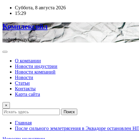
Перейти
Суббота, 8 августа 2026
к
15:29
содержимому
Комплексойл
нефтепродукты
О компании
Новости индустрии
Новости компаний
Новости
Статьи
Контакты
Карта сайта
×
Поиск
Главная
После сильного землетрясения в Эквадоре остановлен НП
Новости индустрии