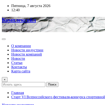
Перейти
Пятница, 7 августа 2026
к
12:40
содержимому
Комплексойл
нефтепродукты
О компании
Новости индустрии
Новости компаний
Новости
Статьи
Контакты
Карта сайта
×
Поиск
Главная
Старт VI Всероссийского фестиваля-конкурса спортивно
Новости индустрии