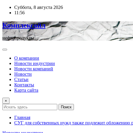
Перейти
Суббота, 8 августа 2026
к
11:56
содержимому
Комплексойл
нефтепродукты
О компании
Новости индустрии
Новости компаний
Новости
Статьи
Контакты
Карта сайта
×
Поиск
Главная
СУГ для собственных нужд также подлежит обложению 
Новости индустрии