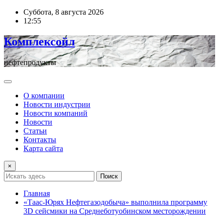
Перейти
Суббота, 8 августа 2026
к
12:55
содержимому
Комплексойл
нефтепродукты
О компании
Новости индустрии
Новости компаний
Новости
Статьи
Контакты
Карта сайта
×
Поиск
Главная
«Таас-Юрях Нефтегазодобыча» выполнила программу
3D сейсмики на Среднеботуобинском месторождении