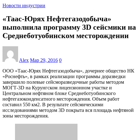
Новости индустрии
«Таас-Юрях Нефтегазодобыча»
выполнила программу 3D сейсмики на
Среднеботуобинском месторождении
Alex
Мар 29, 2016
0
ООО «Таас-Юрях Нефтегазодобыча», дочернее общество НК
«Роснефть», в рамках реализации программы доразведки
завершило полевые сейсморазведочные работы методом
МОГТ-3D на Курунгском лицензионном участке и
Центральном нефтяном блоке Среднеботуобинского
нефтегазоконденсатного месторождения. Объем работ
составил 550 км2. В результате сейсмическими
исследованиями методом 3D покрыта вся площадь нефтяной
зоны месторождения.