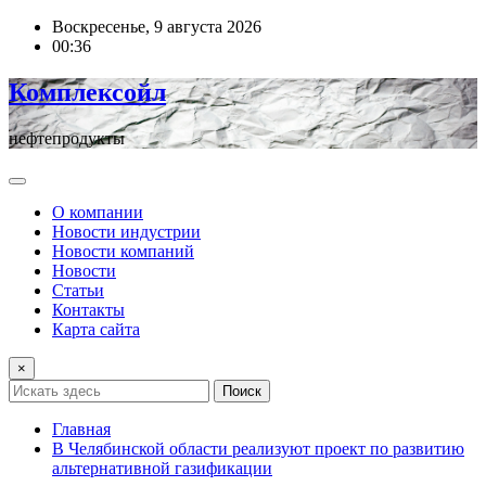
Перейти
Воскресенье, 9 августа 2026
к
00:36
содержимому
Комплексойл
нефтепродукты
О компании
Новости индустрии
Новости компаний
Новости
Статьи
Контакты
Карта сайта
×
Поиск
Главная
В Челябинской области реализуют проект по развитию
альтернативной газификации