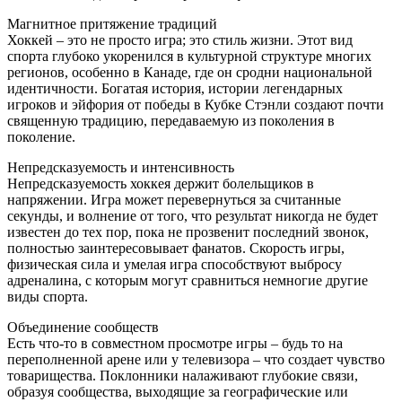
Магнитное притяжение традиций
Хоккей – это не просто игра; это стиль жизни. Этот вид
спорта глубоко укоренился в культурной структуре многих
регионов, особенно в Канаде, где он сродни национальной
идентичности. Богатая история, истории легендарных
игроков и эйфория от победы в Кубке Стэнли создают почти
священную традицию, передаваемую из поколения в
поколение.
Непредсказуемость и интенсивность
Непредсказуемость хоккея держит болельщиков в
напряжении. Игра может перевернуться за считанные
секунды, и волнение от того, что результат никогда не будет
известен до тех пор, пока не прозвенит последний звонок,
полностью заинтересовывает фанатов. Скорость игры,
физическая сила и умелая игра способствуют выбросу
адреналина, с которым могут сравниться немногие другие
виды спорта.
Объединение сообществ
Есть что-то в совместном просмотре игры – будь то на
переполненной арене или у телевизора – что создает чувство
товарищества. Поклонники налаживают глубокие связи,
образуя сообщества, выходящие за географические или