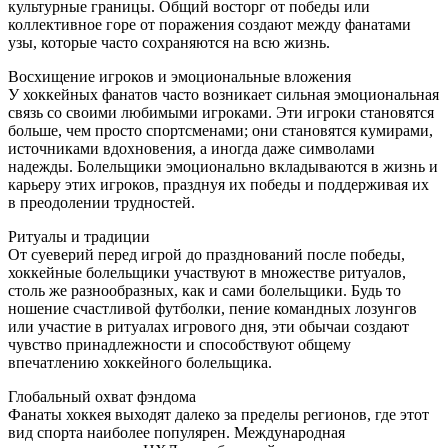
культурные границы. Общий восторг от победы или
коллективное горе от поражения создают между фанатами
узы, которые часто сохраняются на всю жизнь.
Восхищение игроков и эмоциональные вложения
У хоккейных фанатов часто возникает сильная эмоциональная
связь со своими любимыми игроками. Эти игроки становятся
больше, чем просто спортсменами; они становятся кумирами,
источниками вдохновения, а иногда даже символами
надежды. Болельщики эмоционально вкладываются в жизнь и
карьеру этих игроков, празднуя их победы и поддерживая их
в преодолении трудностей.
Ритуалы и традиции
От суеверий перед игрой до празднований после победы,
хоккейные болельщики участвуют в множестве ритуалов,
столь же разнообразных, как и сами болельщики. Будь то
ношение счастливой футболки, пение командных лозунгов
или участие в ритуалах игрового дня, эти обычаи создают
чувство принадлежности и способствуют общему
впечатлению хоккейного болельщика.
Глобальный охват фэндома
Фанаты хоккея выходят далеко за пределы регионов, где этот
вид спорта наиболее популярен. Международная