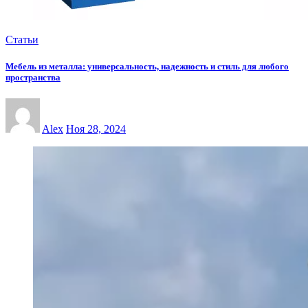
Статьи
Мебель из металла: универсальность, надежность и стиль для любого
пространства
Alex
Ноя 28, 2024