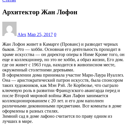
Архитектор Жан Лофон
Alex
Мар 25, 2017
0
Жан Лофон живет в Камарге (Прованс) и разводит черных
быков. Это — хобби. Основная его деятельность проходит в
храме искусства — он директор оперы в Ниме Кроме того, он
еще и коллекционер, но это не хобби, а образ жизни, Его дом.
где он живет с 1963 года, находится в живописном месте,
окруженный столетними деревьями.
В оформлении дома принимала участие Мари-Лаура Иуаллез.
Она — аристократический патрон искусств, была спонсором
таких художников, как Мэн Рэй. Ле Корбюзье, что сыграло
ключевую роль в развитии Французского авангарда перед и
после Второй мировой войны Жан Лафон занимается
коллекционированием с 20 лет. и его дом наполнен
различными диковинными предметами. Все комнаты в доме
оформлены в разных стилях.
Зимний сад в доме лафоно считается по праву одним из
лучших в мире.