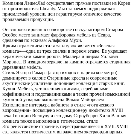
Компания ЛэшесЛаб осуществляет прямые поставки из Кореи
от производителя I-beauty. Мы стараемся поддерживать
приемлемый уровень цен гарантируем отличное качество
продаваемой продукции.
Он запроектирован в соавторстве со скульптором Сезаром
Особое место занимает фарфоровая мебель из Севра,
сделанная по эскизам Альфонса Мухи.
Ярким отражением стиля «ар-нуво» является «Зеленая
комната»—одна из трех спален в первом этаже. Ее украшает
керамический камин роботы Маллера и ширма Уильяма
Морриса. В изящном зеркале на камине отражается старинная
деревянная мебель.
Стиль Эктора Гимара (автор входов в парижское метро)
доминирует в салоне Старинные кресла и современные
акустические усилители дополняет коллекция старых книг.
Кухня. Мебель, уставленная книгами, серебряными
кофейниками и подстаканниками а также прочей изысканной
кухонной утварью выполнена Жаком Майорелем
Исполнение интерьера кабинета в стиле «готического
возрождения» посвящено коллекционеру-любителю XVIII
века Горацию Велпулу и его дому Строуберри Хилл Ванная
комната также выполнена в готическом, стиле
Зто ренессансное строение, перестраивавшееся в XVII-XVIII
ев.. является поэтическим выражением экстраординарных