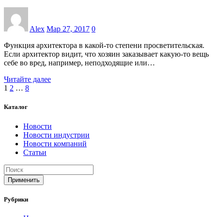
Alex
Мар 27, 2017
0
Функция архитектора в какой-то степени просветительская.
Если архитектор видит, что хозяин заказывает какую-то вещь
себе во вред, например, неподходящие или…
Читайте далее
Пагинация
1
2
…
8
записей
Каталог
Новости
Новости индустрии
Новости компаний
Статьи
Применить
Рубрики