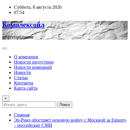
Перейти
Суббота, 8 августа 2026
к
07:54
содержимому
Комплексойл
нефтепродукты
О компании
Новости индустрии
Новости компаний
Новости
Статьи
Контакты
Карта сайта
×
Поиск
Главная
Эр-Рияд обостряет ценовую войну с Москвой за Европу,
– российские СМИ