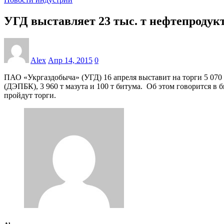
УГД выставляет 23 тыс. т нефтепроду
Alex
Апр 14, 2015
0
ПАО «Укргаздобыча» (УГД) 16 апреля выставит на торги 5 070 
(ДЭПБК), 3 960 т мазута и 100 т битума. Об этом говорится 
пройдут торги.