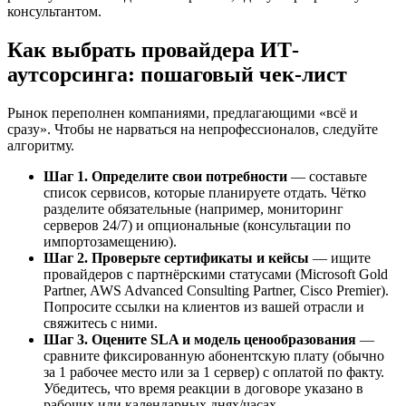
консультантом.
Как выбрать провайдера ИТ-
аутсорсинга: пошаговый чек-лист
Рынок переполнен компаниями, предлагающими «всё и
сразу». Чтобы не нарваться на непрофессионалов, следуйте
алгоритму.
Шаг 1. Определите свои потребности
— составьте
список сервисов, которые планируете отдать. Чётко
разделите обязательные (например, мониторинг
серверов 24/7) и опциональные (консультации по
импортозамещению).
Шаг 2. Проверьте сертификаты и кейсы
— ищите
провайдеров с партнёрскими статусами (Microsoft Gold
Partner, AWS Advanced Consulting Partner, Cisco Premier).
Попросите ссылки на клиентов из вашей отрасли и
свяжитесь с ними.
Шаг 3. Оцените SLA и модель ценообразования
—
сравните фиксированную абонентскую плату (обычно
за 1 рабочее место или за 1 сервер) с оплатой по факту.
Убедитесь, что время реакции в договоре указано в
рабочих или календарных днях/часах.