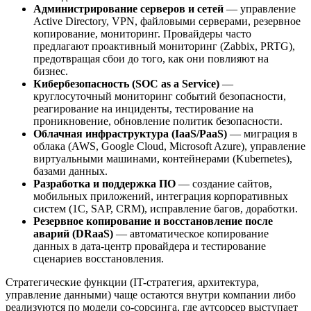
Администрирование серверов и сетей
— управление
Active Directory, VPN, файловыми серверами, резервное
копирование, мониторинг. Провайдеры часто
предлагают проактивный мониторинг (Zabbix, PRTG),
предотвращая сбои до того, как они повлияют на
бизнес.
Кибербезопасность (SOC as a Service)
—
круглосуточный мониторинг событий безопасности,
реагирование на инциденты, тестирование на
проникновение, обновление политик безопасности.
Облачная инфраструктура (IaaS/PaaS)
— миграция в
облака (AWS, Google Cloud, Microsoft Azure), управление
виртуальными машинами, контейнерами (Kubernetes),
базами данных.
Разработка и поддержка ПО
— создание сайтов,
мобильных приложений, интеграция корпоративных
систем (1С, SAP, CRM), исправление багов, доработки.
Резервное копирование и восстановление после
аварий (DRaaS)
— автоматическое копирование
данных в дата-центр провайдера и тестирование
сценариев восстановления.
Стратегические функции (IT-стратегия, архитектура,
управление данными) чаще остаются внутри компании либо
реализуются по модели со-сорсинга, где аутсорсер выступает