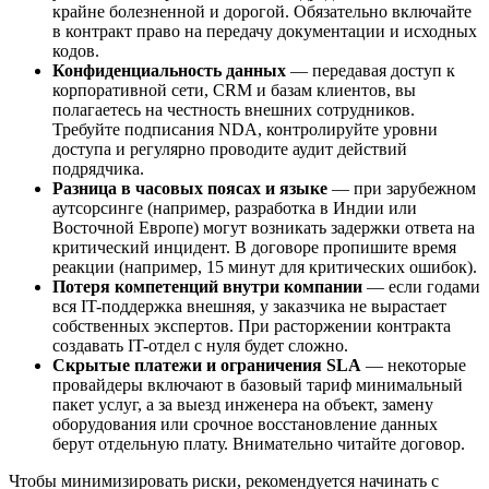
крайне болезненной и дорогой. Обязательно включайте
в контракт право на передачу документации и исходных
кодов.
Конфиденциальность данных
— передавая доступ к
корпоративной сети, CRM и базам клиентов, вы
полагаетесь на честность внешних сотрудников.
Требуйте подписания NDA, контролируйте уровни
доступа и регулярно проводите аудит действий
подрядчика.
Разница в часовых поясах и языке
— при зарубежном
аутсорсинге (например, разработка в Индии или
Восточной Европе) могут возникать задержки ответа на
критический инцидент. В договоре пропишите время
реакции (например, 15 минут для критических ошибок).
Потеря компетенций внутри компании
— если годами
вся IT-поддержка внешняя, у заказчика не вырастает
собственных экспертов. При расторжении контракта
создавать IT-отдел с нуля будет сложно.
Скрытые платежи и ограничения SLA
— некоторые
провайдеры включают в базовый тариф минимальный
пакет услуг, а за выезд инженера на объект, замену
оборудования или срочное восстановление данных
берут отдельную плату. Внимательно читайте договор.
Чтобы минимизировать риски, рекомендуется начинать с