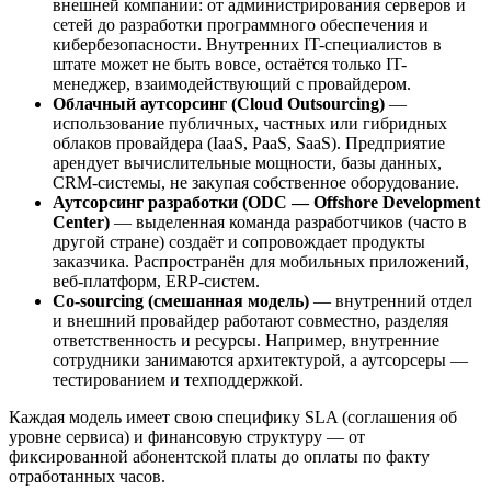
внешней компании: от администрирования серверов и
сетей до разработки программного обеспечения и
кибербезопасности. Внутренних IT-специалистов в
штате может не быть вовсе, остаётся только IT-
менеджер, взаимодействующий с провайдером.
Облачный аутсорсинг (Cloud Outsourcing)
—
использование публичных, частных или гибридных
облаков провайдера (IaaS, PaaS, SaaS). Предприятие
арендует вычислительные мощности, базы данных,
CRM-системы, не закупая собственное оборудование.
Аутсорсинг разработки (ODC — Offshore Development
Center)
— выделенная команда разработчиков (часто в
другой стране) создаёт и сопровождает продукты
заказчика. Распространён для мобильных приложений,
веб-платформ, ERP-систем.
Co-sourcing (смешанная модель)
— внутренний отдел
и внешний провайдер работают совместно, разделяя
ответственность и ресурсы. Например, внутренние
сотрудники занимаются архитектурой, а аутсорсеры —
тестированием и техподдержкой.
Каждая модель имеет свою специфику SLA (соглашения об
уровне сервиса) и финансовую структуру — от
фиксированной абонентской платы до оплаты по факту
отработанных часов.