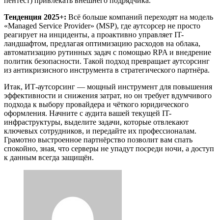
пентест) привлекать внешнего подрядчика.
Тенденция 2025+:
Всё больше компаний переходят на модель
«Managed Service Provider» (MSP), где аутсорсер не просто
реагирует на инциденты, а проактивно управляет IT-
ландшафтом, предлагая оптимизацию расходов на облака,
автоматизацию рутинных задач с помощью RPA и внедрение
политик безопасности. Такой подход превращает аутсорсинг
из антикризисного инструмента в стратегического партнёра.
Итак, ИТ-аутсорсинг — мощный инструмент для повышения
эффективности и снижения затрат, но он требует вдумчивого
подхода к выбору провайдера и чёткого юридического
оформления. Начните с аудита вашей текущей IT-
инфраструктуры, выделите задачи, которые отвлекают
ключевых сотрудников, и передайте их профессионалам.
Грамотно выстроенное партнёрство позволит вам спать
спокойно, зная, что серверы не упадут посреди ночи, а доступ
к данным всегда защищён.