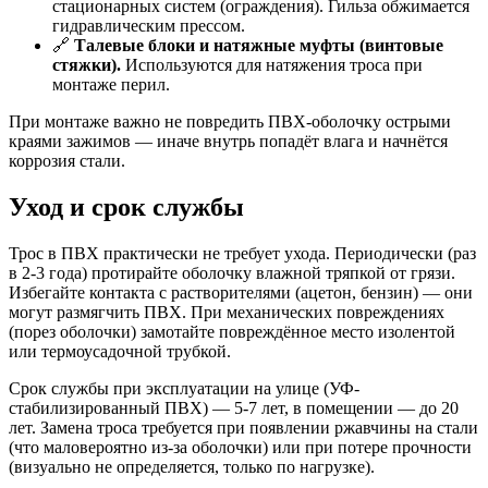
стационарных систем (ограждения). Гильза обжимается
гидравлическим прессом.
🔗
Талевые блоки и натяжные муфты (винтовые
стяжки).
Используются для натяжения троса при
монтаже перил.
При монтаже важно не повредить ПВХ-оболочку острыми
краями зажимов — иначе внутрь попадёт влага и начнётся
коррозия стали.
Уход и срок службы
Трос в ПВХ практически не требует ухода. Периодически (раз
в 2-3 года) протирайте оболочку влажной тряпкой от грязи.
Избегайте контакта с растворителями (ацетон, бензин) — они
могут размягчить ПВХ. При механических повреждениях
(порез оболочки) замотайте повреждённое место изолентой
или термоусадочной трубкой.
Срок службы при эксплуатации на улице (УФ-
стабилизированный ПВХ) — 5-7 лет, в помещении — до 20
лет. Замена троса требуется при появлении ржавчины на стали
(что маловероятно из-за оболочки) или при потере прочности
(визуально не определяется, только по нагрузке).