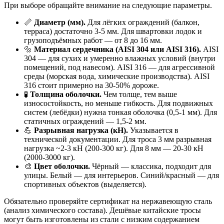
При выборе обращайте внимание на следующие параметры.
📏
Диаметр (мм).
Для лёгких ограждений (балкон,
терраса) достаточно 3-5 мм. Для швартовки лодок и
грузоподъёмных работ — от 8 до 16 мм.
🔩
Материал сердечника (AISI 304 или AISI 316).
AISI
304 — для сухих и умеренно влажных условий (внутри
помещений, под навесом). AISI 316 — для агрессивной
среды (морская вода, химические производства). AISI
316 стоит примерно на 30-50% дороже.
🧪
Толщина оболочки.
Чем толще, тем выше
износостойкость, но меньше гибкость. Для подвижных
систем (лебёдки) нужна тонкая оболочка (0,5-1 мм). Для
статичных ограждений — 1,5-2 мм.
💪
Разрывная нагрузка (кН).
Указывается в
технической документации. Для троса 3 мм разрывная
нагрузка ~2-3 кН (200-300 кг). Для 8 мм — 20-30 кН
(2000-3000 кг).
🎨
Цвет оболочки.
Чёрный — классика, подходит для
улицы. Белый — для интерьеров. Синий/красный — для
спортивных объектов (выделяется).
Обязательно проверяйте сертификат на нержавеющую сталь
(анализ химического состава). Дешёвые китайские тросы
могут быть изготовлены из стали с низким содержанием