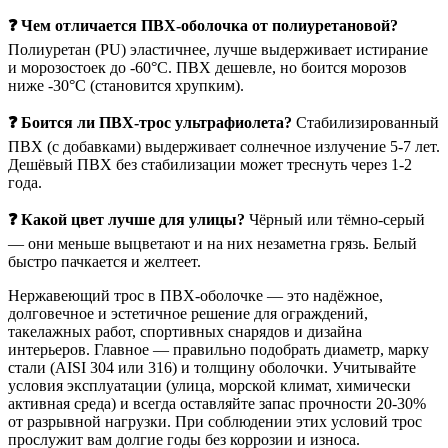
❓ Чем отличается ПВХ-оболочка от полиуретановой?
Полиуретан (PU) эластичнее, лучше выдерживает истирание
и морозостоек до -60°C. ПВХ дешевле, но боится морозов
ниже -30°C (становится хрупким).
❓ Боится ли ПВХ-трос ультрафиолета?
Стабилизированный
ПВХ (с добавками) выдерживает солнечное излучение 5-7 лет.
Дешёвый ПВХ без стабилизации может треснуть через 1-2
года.
❓ Какой цвет лучше для улицы?
Чёрный или тёмно-серый
— они меньше выцветают и на них незаметна грязь. Белый
быстро пачкается и желтеет.
Нержавеющий трос в ПВХ-оболочке — это надёжное,
долговечное и эстетичное решение для ограждений,
такелажных работ, спортивных снарядов и дизайна
интерьеров. Главное — правильно подобрать диаметр, марку
стали (AISI 304 или 316) и толщину оболочки. Учитывайте
условия эксплуатации (улица, морской климат, химически
активная среда) и всегда оставляйте запас прочности 20-30%
от разрывной нагрузки. При соблюдении этих условий трос
прослужит вам долгие годы без коррозии и износа.