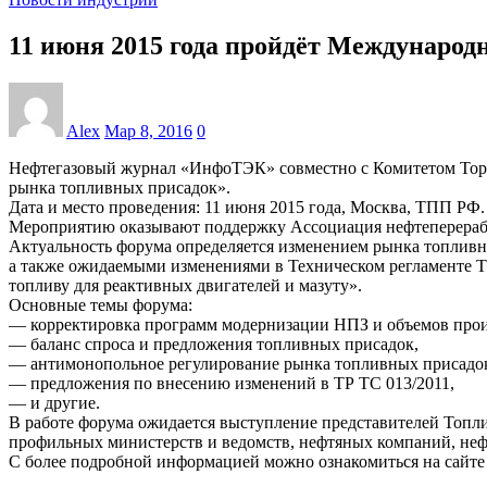
11 июня 2015 года пройдёт Междунаро
Alex
Мар 8, 2016
0
Нефтегазовый журнал «ИнфоТЭК» совместно с Комитетом Тор
рынка топливных присадок».
Дата и место проведения: 11 июня 2015 года, Москва, ТПП РФ.
Мероприятию оказывают поддержку Ассоциация нефтеперераб
Актуальность форума определяется изменением рынка топливн
а также ожидаемыми изменениями в Техническом регламенте Т
топливу для реактивных двигателей и мазуту».
Основные темы форума:
— корректировка программ модернизации НПЗ и объемов произ
— баланс спроса и предложения топливных присадок,
— антимонопольное регулирование рынка топливных присадо
— предложения по внесению изменений в ТР ТС 013/2011,
— и другие.
В работе форума ожидается выступление представителей Топли
профильных министерств и ведомств, нефтяных компаний, не
С более подробной информацией можно ознакомиться на сайте ф