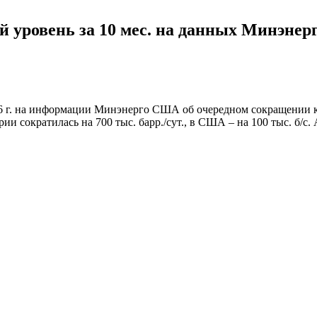
й уровень за 10 мес. на данных Минэне
16 г. на информации Минэнерго США об очередном сокращении ко
и сократилась на 700 тыс. барр./сут., в США – на 100 тыс. б/с