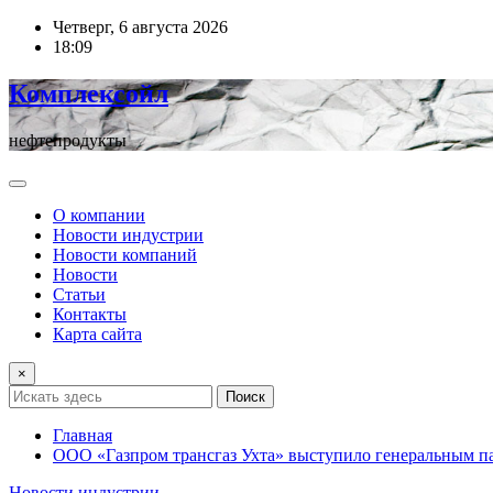
Перейти
Четверг, 6 августа 2026
к
18:09
содержимому
Комплексойл
нефтепродукты
О компании
Новости индустрии
Новости компаний
Новости
Статьи
Контакты
Карта сайта
×
Поиск
Главная
ООО «Газпром трансгаз Ухта» выступило генеральным па
Новости индустрии