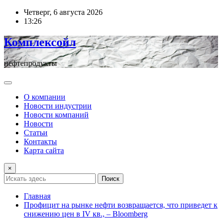
Перейти
Четверг, 6 августа 2026
к
13:26
содержимому
Комплексойл
нефтепродукты
О компании
Новости индустрии
Новости компаний
Новости
Статьи
Контакты
Карта сайта
×
Поиск
Главная
Профицит на рынке нефти возвращается, что приведет к
снижению цен в IV кв., – Bloomberg