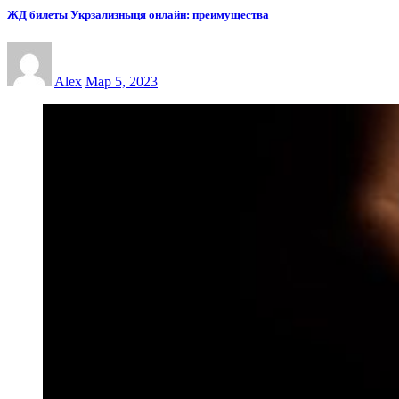
ЖД билеты Укрзализныця онлайн: преимущества
Alex
Мар 5, 2023