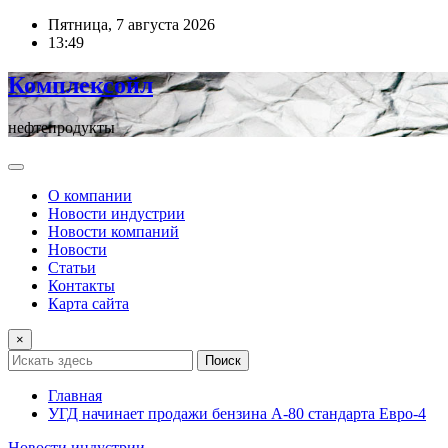
Перейти
Пятница, 7 августа 2026
к
13:49
содержимому
Комплексойл
нефтепродукты
О компании
Новости индустрии
Новости компаний
Новости
Статьи
Контакты
Карта сайта
×
Поиск
Главная
УГД начинает продажи бензина А-80 стандарта Евро-4
Новости индустрии