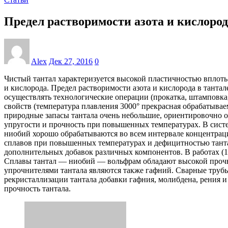
Предел растворимости азота и кислород
Alex
Дек 27, 2016
0
Чистый тантал характеризуется высокой пластичностью вплоть 
и кислорода. Предел растворимости азота и кислорода в тантал
осуществлять технологические операции (прокатка, штамповка,
свойств (температура плавления 3000° прекрасная обрабатыва
природные запасы тантала очень небольшие, ориентировочно о
упругости и прочность при повышенных температурах. В сист
ниобий хорошо обрабатываются во всем интервале концентраци
сплавов при повышенных температурах и дефицитностью танта
дополнительных добавок различных компонентов. В работах (1
Сплавы тантал — ниобий — вольфрам обладают высокой прочн
упрочнителями тантала являются также гафний. Сварные трубы
рекристаллизации тантала добавки гафния, молибдена, рения и
прочность тантала.