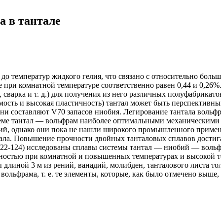
а в тантале
до температур жидкого гелия, что связано с относительно боль
е при комнатной температуре соответственно равен 0,44 и 0,26%.
 сварка и т. д.) для получения из него различных полуфабрикат
емость и высокая пластичность) тантал может быть перспективн
ни составляют V70 запасов ниобия. Легирование тантала вольф
еме тантал — вольфрам наиболее оптимальными механическими 
й, однако они пока не нашли широкого промышленного применен
ла. Повышение прочности двойных танталовых сплавов достигае
22-124) исследованы сплавы системы тантал — ниобий — вольфр
остью при комнатной и повышенных температурах и высокой т
 длиной 3 м из рений, ванадий, молибден, танталового листа 
 вольфрама, т. е. те элементы, которые, как было отмечено выш