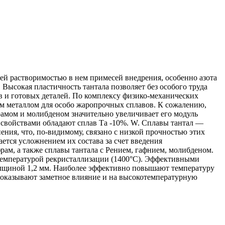
шей растворимостью в нем примесей внедрения, особенно азота
 Высокая пластичность тантала позволяет без особого труда
ов и готовых деталей. По комплексу физико-механических
ым металлом для особо жаропрочных сплавов. К сожалению,
рамом и молибденом значительно увеличивает его модуль
свойствами обладают сплав Та -10%. W. Сплавы тантал —
ия, что, по-видимому, связано с низкой прочностью этих
тся усложнением их состава за счет введения
ам, а также сплавы тантала с Рением, гафнием, молибденом.
емпературой рекристаллизации (1400°С). Эффективными
толщиной 1,2 мм. Наиболее эффективно повышают температуру
е, оказывают заметное влияние и на высокотемпературную