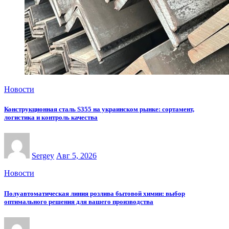
Новости
Конструкционная сталь S355 на украинском рынке: сортамент,
логистика и контроль качества
Sergey
Авг 5, 2026
Новости
Полуавтоматическая линия розлива бытовой химии: выбор
оптимального решения для вашего производства