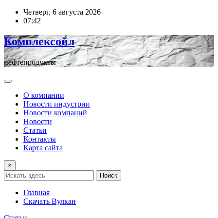
Перейти
Четверг, 6 августа 2026
к
07:42
содержимому
Комплексойл
нефтепродукты
О компании
Новости индустрии
Новости компаний
Новости
Статьи
Контакты
Карта сайта
×
Поиск
Главная
Скачать Вулкан
Статьи