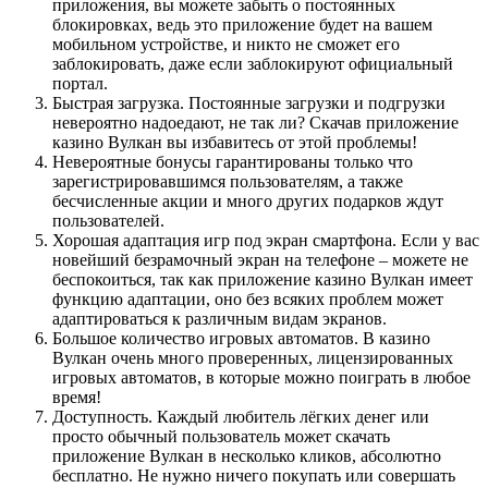
приложения, вы можете забыть о постоянных
блокировках, ведь это приложение будет на вашем
мобильном устройстве, и никто не сможет его
заблокировать, даже если заблокируют официальный
портал.
Быстрая загрузка. Постоянные загрузки и подгрузки
невероятно надоедают, не так ли? Скачав приложение
казино Вулкан вы избавитесь от этой проблемы!
Невероятные бонусы гарантированы только что
зарегистрировавшимся пользователям, а также
бесчисленные акции и много других подарков ждут
пользователей.
Хорошая адаптация игр под экран смартфона. Если у вас
новейший безрамочный экран на телефоне – можете не
беспокоиться, так как приложение казино Вулкан имеет
функцию адаптации, оно без всяких проблем может
адаптироваться к различным видам экранов.
Большое количество игровых автоматов. В казино
Вулкан очень много проверенных, лицензированных
игровых автоматов, в которые можно поиграть в любое
время!
Доступность. Каждый любитель лёгких денег или
просто обычный пользователь может скачать
приложение Вулкан в несколько кликов, абсолютно
бесплатно. Не нужно ничего покупать или совершать