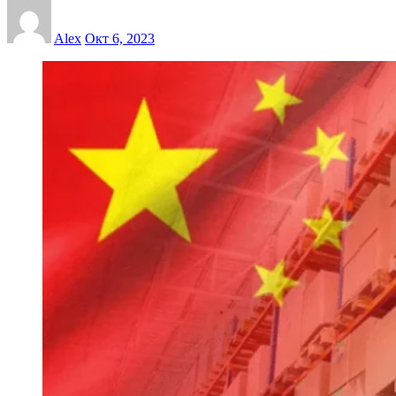
Alex
Окт 6, 2023