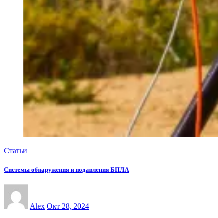
Статьи
Системы обнаружения и подавления БПЛА
Alex
Окт 28, 2024