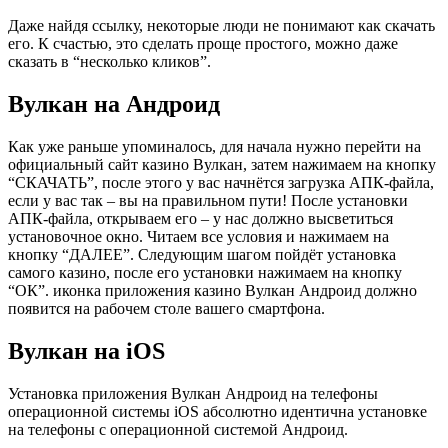
Даже найдя ссылку, некоторые люди не понимают как скачать
его. К счастью, это сделать проще простого, можно даже
сказать в “несколько кликов”.
Вулкан на Андроид
Как уже раньше упоминалось, для начала нужно перейти на
официальный сайт казино Вулкан, затем нажимаем на кнопку
“СКАЧАТЬ”, после этого у вас начнётся загрузка АПК-файла,
если у вас так – вы на правильном пути! После установки
АПК-файла, открываем его – у нас должно высветиться
установочное окно. Читаем все условия и нажимаем на
кнопку “ДАЛЕЕ”. Следующим шагом пойдёт установка
самого казино, после его установки нажимаем на кнопку
“ОК”. иконка приложения казино Вулкан Андроид должно
появится на рабочем столе вашего смартфона.
Вулкан на iOS
Установка приложения Вулкан Андроид на телефоны
операционной системы iOS абсолютно идентична установке
на телефоны с операционной системой Андроид.