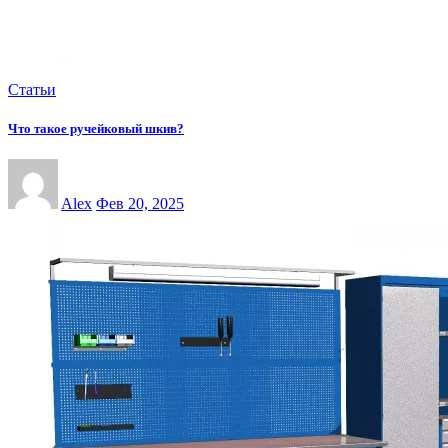
Статьи
Что такое ручейковый шкив?
Alex
Фев 20, 2025