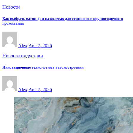
Новости
Как выбрать вагон-дом на колесах для сезонного и круглогодичного
проживания
Alex
Авг 7, 2026
Новости индустрии
Инновационные технологии в вагоностроении
Alex
Авг 7, 2026