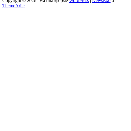
Copyright © 2026 | На платформе
WordPress
|
NewsExo
от
ThemeArile